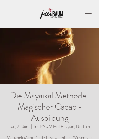
Die Mayaikal Methode |
Magischer Cacao •
Ausbildung
Sa., 21. Juni
  |  
freiRAUM Hof Balagan, Nottuln
Marianeli Montaño de la Vega teilt ihr Wissen und