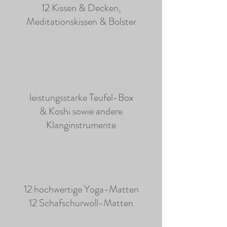
12 Kissen & Decken,
Meditationskissen & Bolster
leistungsstarke Teufel-Box
& Koshi sowie andere
Klanginstrumente
12 hochwertige Yoga-Matten
12 Schafschurwoll-Matten