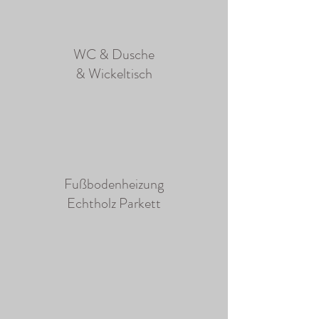
WC & Dusche
& Wickeltisch
Fußbodenheizung
Echtholz Parkett