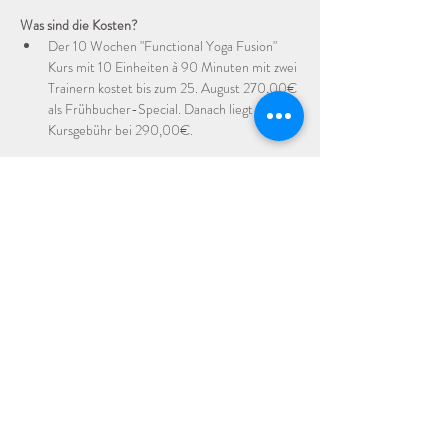
Was sind die Kosten?
Der 10 Wochen "Functional Yoga Fusion" 
Kurs mit 10 Einheiten à 90 Minuten mit zwei 
Trainern kostet bis zum 25. August 270,00€ 
als Frühbucher-Special. Danach liegt die 
Kursgebühr bei 290,00€.
Hast du weitere Fragen? Melde dich gerne bei 
uns und wir beraten dich sehr gerne.
Wir freuen uns auf dich und deine Auszeit im 
freiRAUM!
Ingo & Anna
Über Ingo:
Von starkem Übergewicht hin zu einem 
gesünderen Selbst: Ingo, motiviert von seinem 
Streben nach persönlichem Wohlbefinden und 
seinem hohen Anspruch an sich selbst, entdeckte 
während seiner Managementkarriere die 
transformative Kraft von Fitness. Nun teilt er 