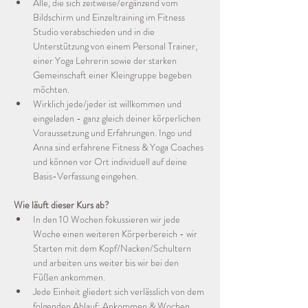
Alle, die sich zeitweise/ergänzend vom 
Bildschirm und Einzeltraining im Fitness 
Studio verabschieden und in die 
Unterstützung von einem Personal Trainer, 
einer Yoga Lehrerin sowie der starken 
Gemeinschaft einer Kleingruppe begeben 
möchten.
Wirklich jede/jeder ist willkommen und 
eingeladen - ganz gleich deiner körperlichen 
Voraussetzung und Erfahrungen. Ingo und 
Anna sind erfahrene Fitness & Yoga Coaches 
und können vor Ort individuell auf deine 
Basis-Verfassung eingehen.
Wie läuft dieser Kurs ab?
In den 10 Wochen fokussieren wir jede 
Woche einen weiteren Körperbereich - wir 
Starten mit dem Kopf/Nacken/Schultern 
und arbeiten uns weiter bis wir bei den 
Füßen ankommen.
Jede Einheit gliedert sich verlässlich von dem 
folgenden Ablauf: Ankommen & Wochen 