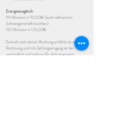
Energieausgleich
90 Minuten = 90,00€ (auch während er 
Schwangerschaft buchbar)
120 Minuten = 120,00€
Zeitnah nach deiner Buchung erhältst du eine 
Rechnung und mit Zahlungseingang ist der Termin 
verbindlich und exklusiv
 für dich reserviert.
Über mich
Ich bin 44 Jahre alt und praktiziere seit über 20 
Jahren Yoga sowie Pilates und Tanz. In 2023 habe 
ich eine Ausbildung zur Yogalehrerin 
abgeschlossen. Seitdem unterrichte ich Yoga u.a. 
auf unserem Hof, Hof Balagan, auf dem ich mit 
meinem Mann, Sohn, Hund, ein paar Katzen 
sowie der Tante meines Mannes seit 2018 wohne.
Seit vielen Jahren beleitete mich die Neugier auf 
Massagen und Massage-Techniken - auch aus 