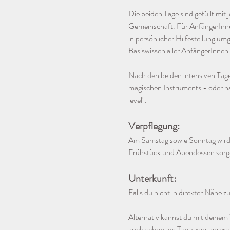
Die beiden Tage sind gefüllt mi
Gemeinschaft. Für AnfängerInnen 
in persönlicher Hilfestellung u
Basiswissen aller AnfängerInnen
Nach den beiden intensiven Tage
magischen Instruments - oder has
level". 
Verpflegung: 
Am Samstag sowie Sonntag wird e
Frühstück und Abendessen sorge
Unterkunft: 
Falls du nicht in direkter Nähe 
Alternativ kannst du mit deine
auch schon am Tag zuvor anreise