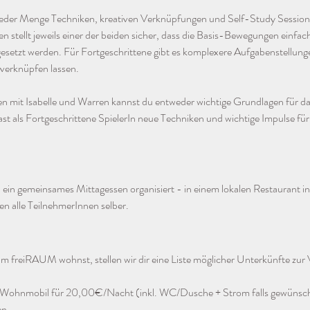
t jeder Menge Techniken, kreativen Verknüpfungen und Self-Study Session
stellt jeweils einer der beiden sicher, dass die Basis-Bewegungen einfac
mgesetzt werden. Für Fortgeschrittene gibt es komplexere Aufgabenstellung
 verknüpfen lassen. 
n mit Isabelle und Warren kannst du entweder wichtige Grundlagen für da
t als Fortgeschrittene SpielerIn neue Techniken und wichtige Impulse für
in gemeinsames Mittagessen organisiert - in einem lokalen Restaurant in 
n alle TeilnehmerInnen selber.
zum freiRAUM wohnst, stellen wir dir eine Liste möglicher Unterkünfte zur
m Wohnmobil für 20,00€/Nacht (inkl. WC/Dusche + Strom falls gewünsch
n. 