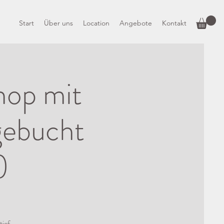
Start
Über uns
Location
Angebote
Kontakt
hop mit
gebucht
)
tief