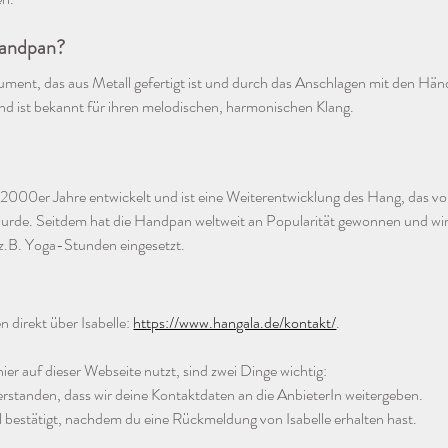
Handpan?
ment, das aus Metall gefertigt ist und durch das Anschlagen mit den Hände
nd ist bekannt für ihren melodischen, harmonischen Klang.
000er Jahre entwickelt und ist eine Weiterentwicklung des Hang, das vo
urde. Seitdem hat die Handpan weltweit an Popularität gewonnen und wird
z.B. Yoga-Stunden eingesetzt.
direkt über Isabelle: 
https://www.hangala.de/kontakt/
. 
r auf dieser Webseite nutzt, sind zwei Dinge wichtig: 
verstanden, dass wir deine Kontaktdaten an die AnbieterIn weitergeben.
al bestätigt, nachdem du eine Rückmeldung von Isabelle erhalten hast.