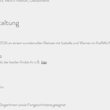
43, 48301 Nottuln, Deutschland
taltung
n 2026 an einem wundervollen Retreat mit Isabelle und Warren im freiRAU
n
 der beiden findet ihr z.B. 
hier
.
Uhr.
ängerInnen sowie Fortgeschrittene geeignet. 