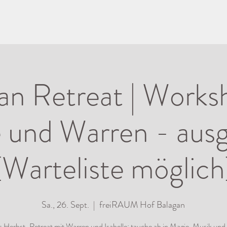
n Retreat | Works
le und Warren - aus
(Warteliste möglich
Sa., 26. Sept.
  |  
freiRAUM Hof Balagan
 Herbst-Retreat mit Warren und Isabelle: tauche ab in Magie, Musik und 