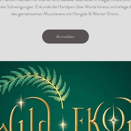
der Schwingungen. Erkunde die Handpan über Worte hinaus und erlege d
des gemeinsamen Musizierens mit Hangala & Warren Shanti.
Anmelden