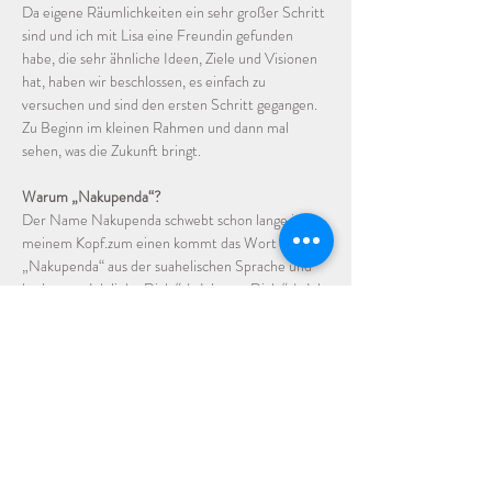
Da eigene Räumlichkeiten ein sehr großer Schritt 
sind und ich mit Lisa eine Freundin gefunden 
habe, die sehr ähnliche Ideen, Ziele und Visionen 
hat, haben wir beschlossen, es einfach zu 
versuchen und sind den ersten Schritt gegangen. 
Zu Beginn im kleinen Rahmen und dann mal 
sehen, was die Zukunft bringt. 
Warum „Nakupenda“?
Der Name Nakupenda schwebt schon lange in 
meinem Kopf.zum einen kommt das Wort 
„Nakupenda“ aus der suahelischen Sprache und 
bedeutet „Ich liebe Dich.“ / „Ich mag Dich.“ / „Ich 
wertschätze Dich.“ Dies ist für mich die Basis allen 
Miteinanders. Einander wert zu schätzen, zu 
respektieren, zu mögen ist der Grundstein auf 
dem alles aufbaut.Ein zweiter Berührungspunkt ist 
das Tragetuch auf dem Foto, mit dem Namen 
„Nakupenda“, was meine persönliche Geschichte 
besonders berührt hat. (Wen dieser Hintergrund 
interessiert, kann mich gern darauf ansprechen. In 