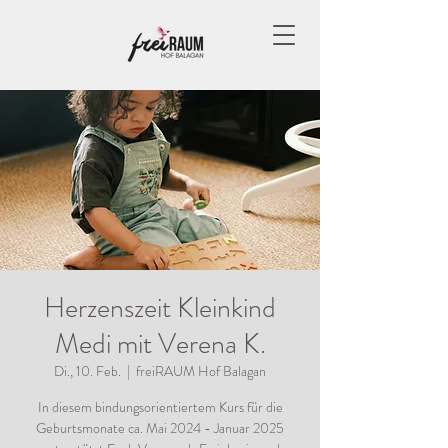
Herzenszeit Kleinkind
Medi mit Verena K.
Di., 10. Feb.
  |  
freiRAUM Hof Balagan
In diesem bindungsorientiertem Kurs für die
Geburtsmonate ca. Mai 2024 - Januar 2025