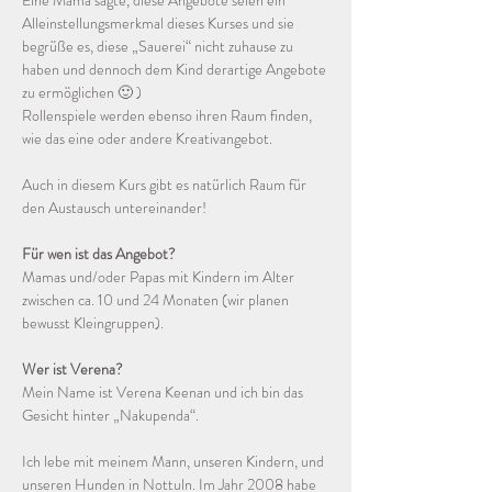
Eine Mama sagte, diese Angebote seien ein 
Alleinstellungsmerkmal dieses Kurses und sie 
begrüße es, diese „Sauerei“ nicht zuhause zu 
haben und dennoch dem Kind derartige Angebote 
zu ermöglichen 🙂 )
Rollenspiele werden ebenso ihren Raum finden, 
wie das eine oder andere Kreativangebot.
Auch in diesem Kurs gibt es natürlich Raum für 
den Austausch untereinander! 
Für wen ist das Angebot?
Mamas und/oder Papas mit Kindern im Alter 
zwischen ca. 10 und 24 Monaten (wir planen 
bewusst Kleingruppen).
Wer ist Verena?
Mein Name ist Verena Keenan und ich bin das 
Gesicht hinter „Nakupenda“. 
Ich lebe mit meinem Mann, unseren Kindern, und 
unseren Hunden in Nottuln. Im Jahr 2008 habe 