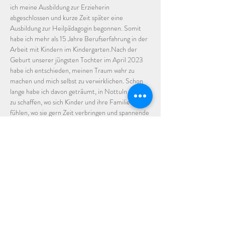
ich meine Ausbildung zur Erzieherin 
abgeschlossen und kurze Zeit später eine 
Ausbildung zur Heilpädagogin begonnen. Somit 
habe ich mehr als 15 Jahre Berufserfahrung in der 
Arbeit mit Kindern im Kindergarten.Nach der 
Geburt unserer jüngsten Tochter im April 2023 
habe ich entschieden, meinen Traum wahr zu 
machen und mich selbst zu verwirklichen. Schon 
lange habe ich davon geträumt, in Nottuln etwas 
zu schaffen, wo sich Kinder und ihre Familien wohl 
fühlen, wo sie gern Zeit verbringen und spannende 
Momente erleben. Eben einen Raum für alle.
Da eigene Räumlichkeiten ein sehr großer Schritt 
sind und ich mit Lisa eine Freundin gefunden 
habe, die sehr ähnliche Ideen, Ziele und Visionen 
hat, haben wir beschlossen, es einfach zu 
versuchen und sind den ersten Schritt gegangen. 
Zu Beginn im kleinen Rahmen und dann mal 
sehen, was die Zukunft bringt. 