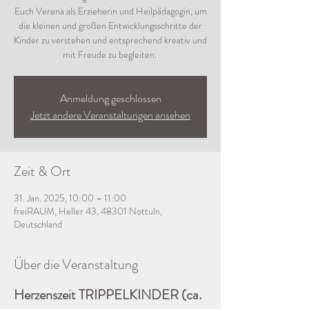
Euch Verena als Erzieherin und Heilpädagogin, um
die kleinen und großen Entwicklungsschritte der
Kinder zu verstehen und entsprechend kreativ und
mit Freude zu begleiten.
Anmeldung geschlossen
Jetzt andere Veranstaltungen ansehen
Zeit & Ort
31. Jan. 2025, 10:00 – 11:00
freiRAUM, Heller 43, 48301 Nottuln,
Deutschland
Über die Veranstaltung
Herzenszeit TRIPPELKINDER (ca. 