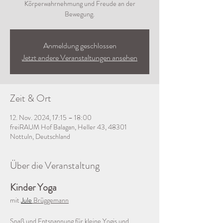
Körperwahrnehmung und Freude an der
Bewegung.
Anmeldung geschlossen
Jetzt andere Veranstaltungen ansehen
Zeit & Ort
12. Nov. 2024, 17:15 – 18:00
freiRAUM Hof Balagan, Heller 43, 48301
Nottuln, Deutschland
Über die Veranstaltung
Kinder Yoga 
mit 
Jule
 Brüggemann
Spaß und Entspannung für kleine Yogis und 