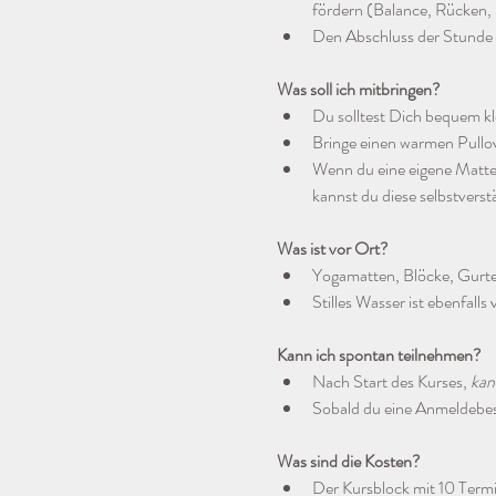
fördern (Balance, Rücken, 
Den Abschluss der Stunde 
Was soll ich mitbringen?
Du solltest Dich bequem kl
Bringe einen warmen Pullo
Wenn du eine eigene Matte h
kannst du diese selbstvers
Was ist vor Ort?
Yogamatten, Blöcke, Gurt
Stilles Wasser ist ebenfall
Kann ich spontan teilnehmen?
Nach Start des Kurses, 
kan
Sobald du eine Anmeldebestä
Was sind die Kosten?
Der Kursblock mit 10 Term