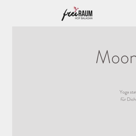
Moonl
Yoga sta
für Dic