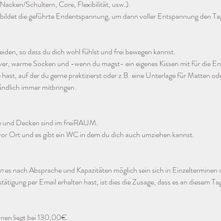
Nacken/Schultern, Core, Flexibilität, usw.).
bildet die geführte Endentspannung, um dann voller Entspannung den Tag
eiden, so dass du dich wohl fühlst und frei bewegen kannst.
ver, warme Socken und -wenn du magst- ein eigenes Kissen mit für die 
ast, auf der du gerne praktizierst oder z.B. eine Unterlage für Matten ode
tändlich immer mitbringen.
e und Decken sind im freiRAUM.
s vor Ort und es gibt ein WC in dem du dich auch umziehen kannst.
n
 es nach Absprache und Kapazitäten möglich sein sich in Einzelterminen
tigung per Email erhalten hast, ist dies die Zusage, dass es an diesem Tag 
inen liegt bei 130,00€.