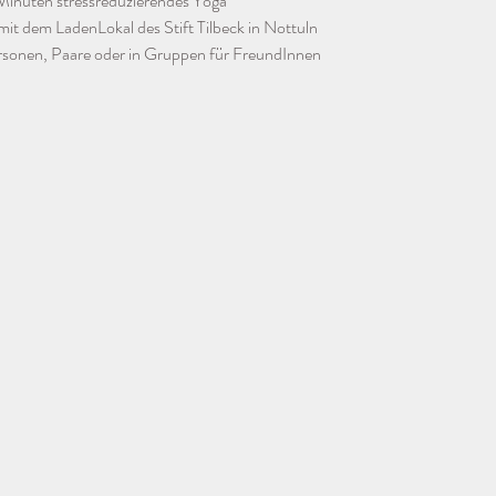
Minuten stressreduzierendes Yoga
mit dem LadenLokal des Stift Tilbeck in Nottuln
ersonen, Paare oder in Gruppen für FreundInnen