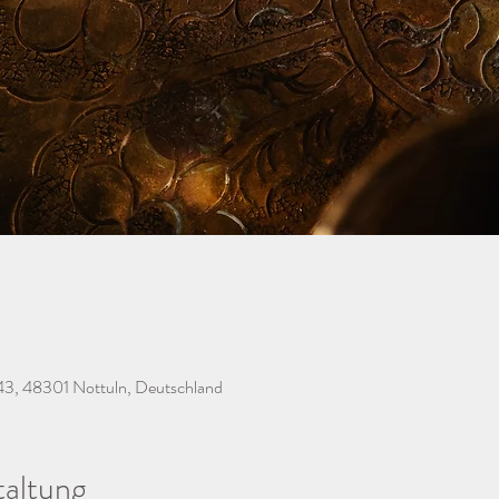
43, 48301 Nottuln, Deutschland
taltung