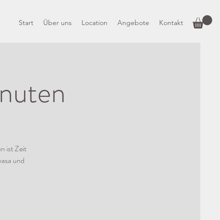
Start
Über uns
Location
Angebote
Kontakt
inuten
 ist Zeit
yasa und