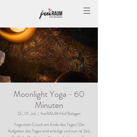
Moonlight Yoga - 60
Minuten
Di., 01. Juli
  |  
freiRAUM Hof Balagan
Yoga statt Couch am Ende des Tages! Die
Aufgaben des Tages sind erledigt und nun ist Zeit