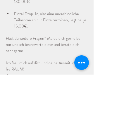
130,00€.
Einzel Drop-In, also eine unverbindliche 
Teilnahme an nur Einzelterminen, liegt bei je 
15,00€. 
Hast du weitere Fragen? Melde dich gerne bei 
mir und ich beantworte diese und berate dich 
sehr gerne.
Ich freu mich auf dich und deine Auszeit im 
freiRAUM!
Anna
Über Anna:
Ich bin 44 Jahre alt und praktiziere seit über 20 
Jahren immer mal wieder und in 
unterschiedlichen Ländern Yoga sowie Pilates und 
Tanz. In 2022 habe ich eine Ausbildung zur 
Yogalehrerin im Yogaflow in Münster begonnen 
und im Frühjahr 2023 erfolgreich abgeschlossen. 
Seitdem unterrichte ich Yoga auf unserem Hof, 