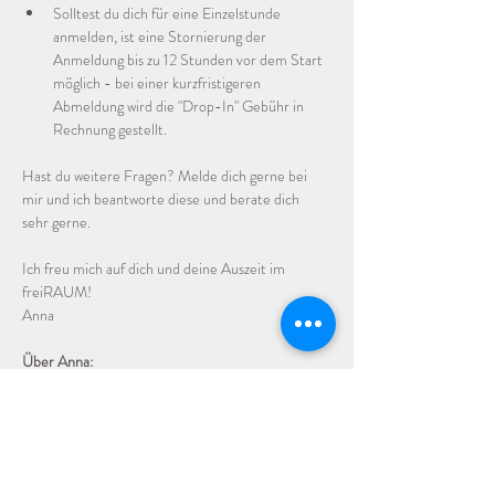
Solltest du dich für eine Einzelstunde 
anmelden, ist eine Stornierung der 
Anmeldung bis zu 12 Stunden vor dem Start 
möglich - bei einer kurzfristigeren 
Abmeldung wird die "Drop-In" Gebühr in 
Rechnung gestellt. 
Hast du weitere Fragen? Melde dich gerne bei 
mir und ich beantworte diese und berate dich 
sehr gerne.
Ich freu mich auf dich und deine Auszeit im 
freiRAUM!
Anna
Über Anna:
Ich bin 45 Jahre alt und praktiziere seit über 20 
Jahren immer mal wieder und in 
unterschiedlichen Ländern Yoga sowie Pilates und 
Tanz. In 2023 habe ich eine 6 monatige 
Ausbildung zur Yogalehrerin im Yogaflow in 