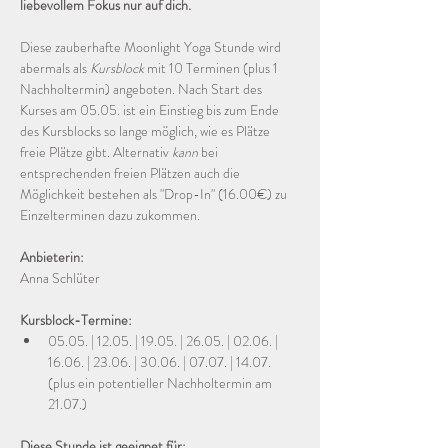
liebevollem Fokus nur auf dich.
Diese zauberhafte Moonlight Yoga Stunde wird 
abermals als 
Kursblock
 mit 10 Terminen (plus 1 
Nachholtermin) angeboten. Nach Start des 
Kurses am 05.05. ist ein Einstieg bis zum Ende 
des Kursblocks so lange möglich, wie es Plätze 
freie Plätze gibt. Alternativ 
kann
 bei 
entsprechenden freien Plätzen auch die 
Möglichkeit bestehen als "Drop-In" (16.00€) zu 
Einzelterminen dazu zukommen. 
Anbieterin:
Anna Schlüter
Kursblock-Termine:
05.05. | 12.05. | 19.05. | 26.05. | 02.06. | 
16.06. | 23.06. | 30.06. | 07.07. | 14.07. 
(plus ein potentieller Nachholtermin am 
21.07.)
Diese Stunde ist geeignet für: