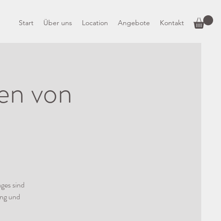
Start
Über uns
Location
Angebote
Kontakt
en von
ges sind
ung und