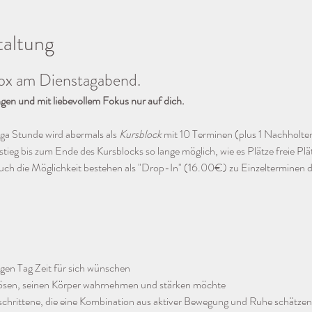
taltung
tox am Dienstagabend.
en und mit liebevollem Fokus nur auf dich.
a Stunde wird abermals als 
Kursblock
 mit 10 Terminen (plus 1 Nachholte
tieg bis zum Ende des Kursblocks so lange möglich, wie es Plätze freie Plätz
auch die Möglichkeit bestehen als "Drop-In" (16.00€) zu Einzeltermine
angen Tag Zeit für sich wünschen
lösen, seinen Körper wahrnehmen und stärken möchte
chrittene, die eine Kombination aus aktiver Bewegung und Ruhe schätze