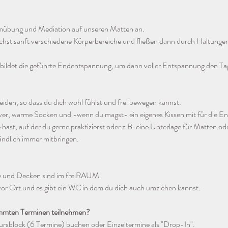
mübung und Mediation auf unseren Matten an.
ächst sanft verschiedene Körperbereiche und fließen dann durch Haltunge
bildet die geführte Endentspannung, um dann voller Entspannung den Tag
eiden, so dass du dich wohl fühlst und frei bewegen kannst.
ver, warme Socken und -wenn du magst- ein eigenes Kissen mit für die 
ast, auf der du gerne praktizierst oder z.B. eine Unterlage für Matten ode
tändlich immer mitbringen.
e und Decken sind im freiRAUM.
s vor Ort und es gibt ein WC in dem du dich auch umziehen kannst.
immten Terminen teilnehmen?
rsblock (6 Termine) buchen oder Einzeltermine als "Drop-In".