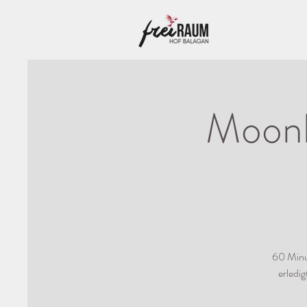
Moonl
60 Minu
erledi