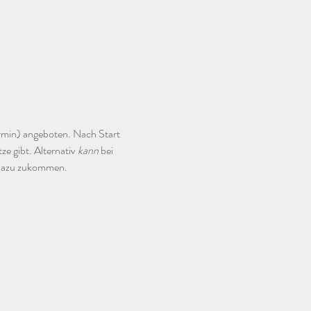
rmin) angeboten. Nach Start 
e gibt. Alternativ 
kann
 bei 
n dazu zukommen.
n