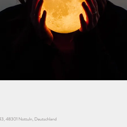
43, 48301 Nottuln, Deutschland