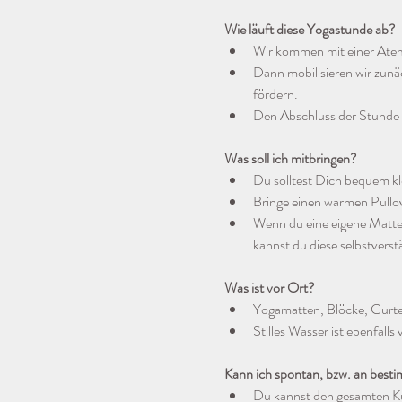
Wie läuft diese Yogastunde ab?
Wir kommen mit einer Ate
Dann mobilisieren wir zun
fördern.
Den Abschluss der Stunde 
Was soll ich mitbringen?
Du solltest Dich bequem kl
Bringe einen warmen Pullo
Wenn du eine eigene Matte h
kannst du diese selbstvers
Was ist vor Ort?
Yogamatten, Blöcke, Gurt
Stilles Wasser ist ebenfall
Kann ich spontan, bzw. an best
Du kannst den gesamten Ku