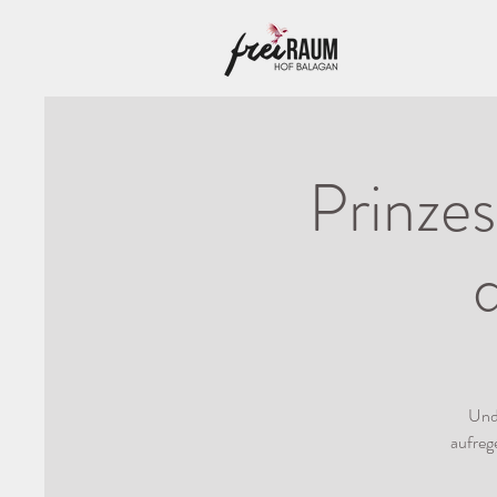
Prinzes
Und 
aufreg