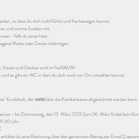
eiden, so dass du dich wohl fühlst und frei bewegen kannst.
ver und warme Socken mit. 
ssen - falls du eines hast.
eigene Matte oder Decke mitbringen. 
e, Kissen und Decken sind im freiRAUM.
rt und es gibt ein WC in dem du dich auch vor Ort umziehen kannst.
se" Kursblock, der 
nicht
 über die Krankenkasse abgerechnet werden kann.
anuar - bis Donnerstag, den 13. März 2025 (am 06. März findet kein Kurs
 19.00 Uhr
€
erhältst du eine Rechnung über den genannten Betrag per Email (Lexwa