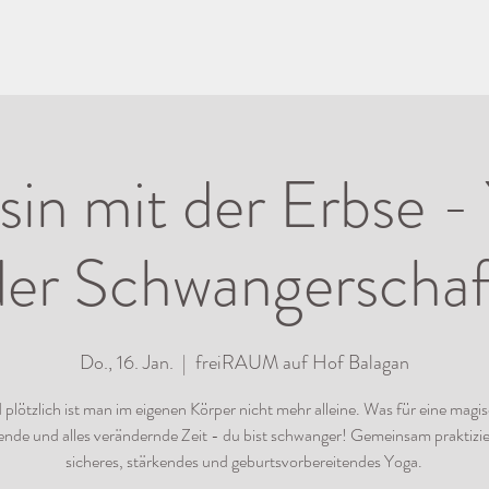
sin mit der Erbse -
der Schwangerschaf
Do., 16. Jan.
  |  
freiRAUM auf Hof Balagan
plötzlich ist man im eigenen Körper nicht mehr alleine. Was für eine magi
ende und alles verändernde Zeit - du bist schwanger! Gemeinsam praktizie
sicheres, stärkendes und geburtsvorbereitendes Yoga.