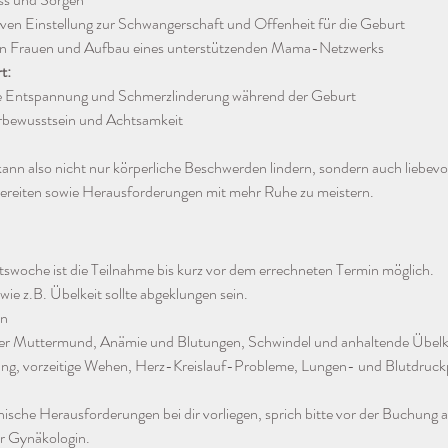
iven Einstellung zur Schwangerschaft und Offenheit für die Geburt
en Frauen und Aufbau eines unterstützenden Mama-Netzwerks
t:
ie Entspannung und Schmerzlinderung während der Geburt
rbewusstsein und Achtsamkeit
nn also nicht nur körperliche Beschwerden lindern, sondern auch liebevoll
bereiten sowie Herausforderungen mit mehr Ruhe zu meistern. 
swoche ist die Teilnahme bis kurz vor dem errechneten Termin möglich.
e z.B. Übelkeit sollte abgeklungen sein. 
en
ner Muttermund, Anämie und Blutungen, Schwindel und anhaltende Übelke
ung, vorzeitige Wehen, Herz-Kreislauf-Probleme, Lungen- und Blutdruc
nische Herausforderungen bei dir vorliegen, sprich bitte vor der Buchung a
r Gynäkologin. 