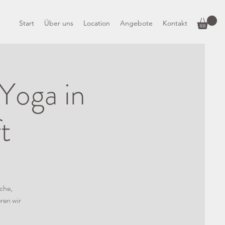
Start
Über uns
Location
Angebote
Kontakt
 Yoga in
t
sche,
ren wir