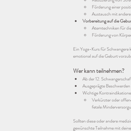
Förderung einer posit
Austausch mit ander
Vorbereitung auf die Gebur
Atemtechniken für d
Förderung von Körpe
Ein Yoga-Kurs für Schwangere ka
emotional auf die Geburt vorzu
Wer kann teilnehmen?
Ab der 12. Schwangerschaft
Ausgeprägte Beschwerden wi
Wichtige Kontraindikation
Verkürzter oder offe
fetale Minderversorg
Sollten diese oder andere medizi
gewünschte Teilnahme mit deine