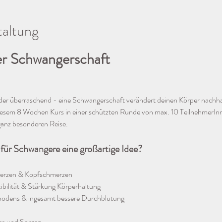
taltung
r Schwangerschaft
oder überraschend - eine Schwangerschaft verändert deinen Körper nachh
in diesem 8 Wochen Kurs in einer schützten Runde von max. 10 TeilnehmerIn
 ganz besonderen Reise. 
für Schwangere eine großartige Idee?
erzen & Kopfschmerzen 
ibilität & Stärkung Körperhaltung
bodens & ingesamt bessere Durchblutung 
ss und Sorgen