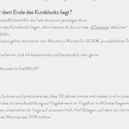
r dem Ende des Kursblocks liegt?
verpflichtend
 für die Teilnahme am jeweiligen Kurs. 
 des Kursblocks liegen, dann kannst du bis zu max. 
4 Termine
 "abkürzen"
ebühr. 
naus gehst, kannst du von Woche zu Woche für 14,00€ je zusätzlicher St
e bei mir und ich beantworte und berate dich sehr gerne.
e Auszeit im freiRAUM!
es Sohnes und praktiziere seit über 20 Jahren immer mal wieder und in unt
 habe ich eine Ausbildung zur Yogalehrerin im Yogaflow in Münster begon
tdem unterrichte ich Yoga auf unserem Hof, Hof Balagan, auf dem ich mit
ines Mannes seit 2018 wohne.