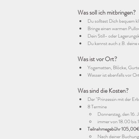
Was soll ich mitbringen?
Du solltest Dich bequem kl
Bringe einen warmen Pullo
Dein Still- oder Lagerungski
Du kannst auch z.B. deine 
Was ist vor Ort?
Yogamatten, Blöcke, Gurt
Wasser ist ebenfalls vor O
Was sind die Kosten?
Der "Prinzessin mit der Erb
8 Termine
Donnerstag, den 16. J
immer von 18.00 bis
Teilnahmegebühr 105,00
Nach deiner Buchung 