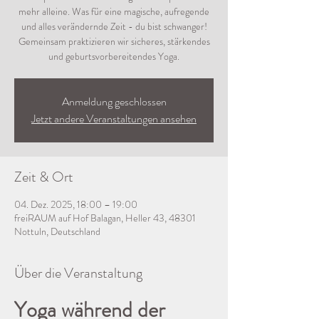
mehr alleine. Was für eine magische, aufregende
und alles verändernde Zeit - du bist schwanger!
Gemeinsam praktizieren wir sicheres, stärkendes
und geburtsvorbereitendes Yoga.
Anmeldung geschlossen
Jetzt andere Veranstaltungen ansehen
Zeit & Ort
04. Dez. 2025, 18:00 – 19:00
freiRAUM auf Hof Balagan, Heller 43, 48301
Nottuln, Deutschland
Über die Veranstaltung
Yoga während der 