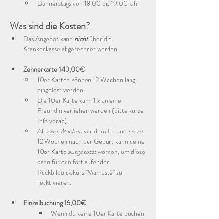
Donnerstags von 18.00 bis 19.00 Uhr
Was sind die Kosten?
Das Angebot kann 
nicht
 über die 
Krankenkasse abgerechnet werden.
Zehnerkarte 140,00€
10er Karten können 12 Wochen lang 
eingelöst werden.
Die 10er Karte kann 1 x an eine 
Freundin verliehen werden (bitte kurze 
Info vorab).
Ab 
zwei Wochen
 vor dem ET und 
bis zu
12 Wochen nach der Geburt kann deine 
10er Karte 
ausgesetzt
 werden, um diese 
dann für den fortlaufenden 
Rückbildungskurs "Mamasté" zu 
reaktivieren. 
Einzelbuchung 16,00€
Wenn du keine 10er Karte buchen 