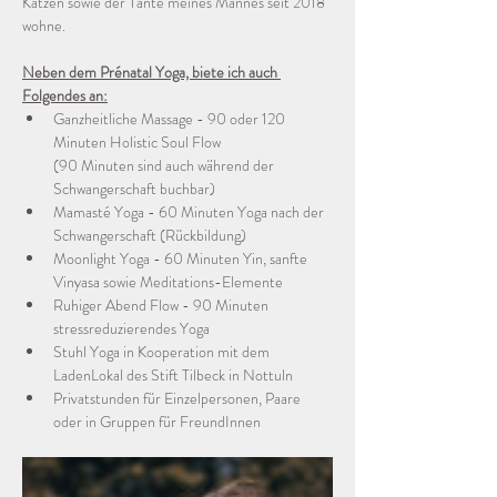
Katzen sowie der Tante meines Mannes seit 2018 
wohne.
Neben dem Prénatal Yoga, biete ich auch 
Folgendes an:
Ganzheitliche Massage - 90 oder 120 
Minuten Holistic Soul Flow 
(90 Minuten sind auch während der 
Schwangerschaft buchbar)
Mamasté Yoga - 60 Minuten Yoga nach der 
Schwangerschaft (Rückbildung)
Moonlight Yoga - 60 Minuten Yin, sanfte 
Vinyasa sowie Meditations-Elemente
Ruhiger Abend Flow - 90 Minuten 
stressreduzierendes Yoga
Stuhl Yoga in Kooperation mit dem 
LadenLokal des Stift Tilbeck in Nottuln
Privatstunden für Einzelpersonen, Paare 
oder in Gruppen für FreundInnen