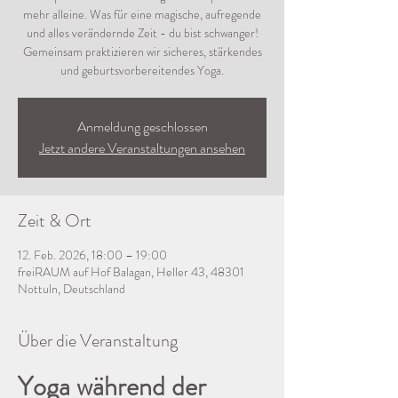
mehr alleine. Was für eine magische, aufregende
und alles verändernde Zeit - du bist schwanger!
Gemeinsam praktizieren wir sicheres, stärkendes
und geburtsvorbereitendes Yoga.
Anmeldung geschlossen
Jetzt andere Veranstaltungen ansehen
Zeit & Ort
12. Feb. 2026, 18:00 – 19:00
freiRAUM auf Hof Balagan, Heller 43, 48301
Nottuln, Deutschland
Über die Veranstaltung
Yoga während der 