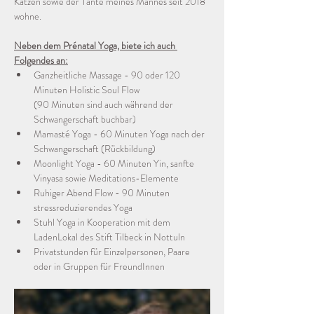
Katzen sowie der Tante meines Mannes seit 2018 
wohne.
Neben dem Prénatal Yoga, biete ich auch 
Folgendes an:
Ganzheitliche Massage - 90 oder 120 
Minuten Holistic Soul Flow 
(90 Minuten sind auch während der 
Schwangerschaft buchbar)
Mamasté Yoga - 60 Minuten Yoga nach der 
Schwangerschaft (Rückbildung)
Moonlight Yoga - 60 Minuten Yin, sanfte 
Vinyasa sowie Meditations-Elemente
Ruhiger Abend Flow - 90 Minuten 
stressreduzierendes Yoga
Stuhl Yoga in Kooperation mit dem 
LadenLokal des Stift Tilbeck in Nottuln
Privatstunden für Einzelpersonen, Paare 
oder in Gruppen für FreundInnen