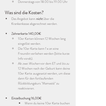
Donnerstags von 18.00 bis 19.00 Uhr
Was sind die Kosten?
Das Angebot kann 
nicht
 über die 
Krankenkasse abgerechnet werden.
Zehnerkarte 140,00€
10er Karten können 12 Wochen lang 
eingelöst werden.
Die 10er Karte kann 1 x an eine 
Freundin verliehen werden (bitte kurze 
Info vorab).
Ab 
zwei Wochen
 vor dem ET und 
bis zu
12 Wochen nach der Geburt kann deine 
10er Karte 
ausgesetzt
 werden, um diese 
dann für den fortlaufenden 
Rückbildungskurs "Mamasté" zu 
reaktivieren. 
Einzelbuchung 16,00€
Wenn du keine 10er Karte buchen 