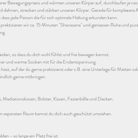
erer Bewegungspraxis und wärmen unseren Körper auf, durchlaufen je na
d dehnen, strecken und stärken unseren Körper. Gerade für komplexere A
o dass jede Person die für sich optimale Haltung erkunden kann.
praktizieren wir ca. 15 Minuten "Shavasana" und geniessen Ruhe und pure
ng.
eiden, so dass du dich wohl fühlst und frei bewegen kannst.
ver und warme Socken mit für die Endentspannung.
ast, auf der du gerne praktizierst oder z.B. eine Unterlage für Matten ode
ändlich gerne mitbringen.
 Mediationskissen, Bolster, Kissen, Fazienbälle und Decken.
m separaten Raum kannst du dich auch geschützt umziehen.
den - so lange ein Platz frei ist. 