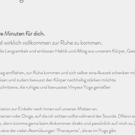
 Minuten für dich. 
 wirklich vollkommen zur Ruhe zu kommen. 
ie Langsamkeit und entlassen Hektik und Alltag aus unserem Körper, Geist
lltag entfliehen, zur Ruhe kommen und sich selber eine Auszeit schenken 
ösen und zudem bewusst den Körper nachhaltig stärken möchte
chrittene, die ruhiges und bewusstes Vinyasa Yoga genießen 
ation zur Einkehr nach Innen auf unseren Matten an. 
erzen oder Dinge, auf die ich achten sollte während der Stunde. (Wenn e
n, dann komme gerne beim Ankommen direkt und persönlich auf mich zu.
 eine der vielen Atemübungen "Pranayama", die es im Yoga gibt.