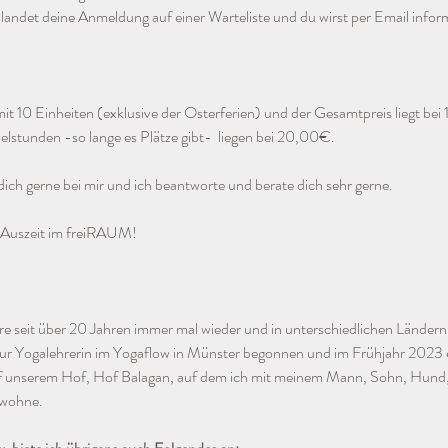
nd, landet deine Anmeldung auf einer Warteliste und du wirst per Email inf
mit 10 Einheiten (exklusive der Osterferien) und der Gesamtpreis liegt be
elstunden -so lange es Plätze gibt-  liegen bei 20,00€.
ich gerne bei mir und ich beantworte und berate dich sehr gerne.
e Auszeit im freiRAUM!
iere seit über 20 Jahren immer mal wieder und in unterschiedlichen Ländern
ur Yogalehrerin im Yogaflow in Münster begonnen und im Frühjahr 2023 e
uf unserem Hof, Hof Balagan, auf dem ich mit meinem Mann, Sohn, Hund, 
 wohne.