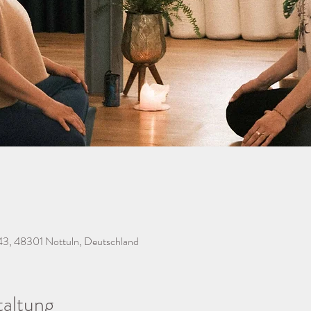
43, 48301 Nottuln, Deutschland
taltung