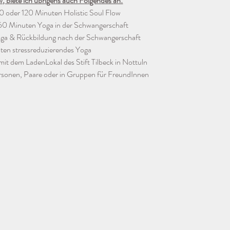
biete ich übrigens auch Folgendes an:
0 oder 120 Minuten Holistic Soul Flow
- 60 Minuten Yoga in der Schwangerschaft
a & Rückbildung nach der Schwangerschaft
en stressreduzierendes Yoga 
mit dem LadenLokal des Stift Tilbeck in Nottuln
ersonen, Paare oder in Gruppen für FreundInnen