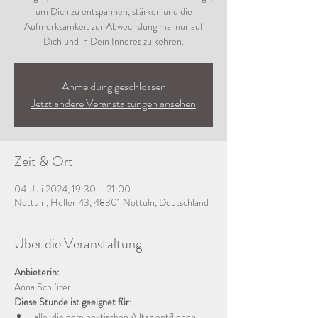
um Dich zu entspannen, stärken und die
Aufmerksamkeit zur Abwechslung mal nur auf
Dich und in Dein Inneres zu kehren.
Anmeldung geschlossen
Jetzt andere Veranstaltungen ansehen
Zeit & Ort
04. Juli 2024, 19:30 – 21:00
Nottuln, Heller 43, 48301 Nottuln, Deutschland
Über die Veranstaltung
Anbieterin:
Anna Schlüter
Diese Stunde ist geeignet für:
alle, die dem hektischen Alltag entfliehen, 