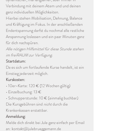
Verbindung mit deinem Atem und und deinen 
ganz individuellen Möglichkeiten. 
Hierbei stehen Mobilisation, Dehnung, Balance 
und Kräftigung im Fokus. In der anschließenden 
Endentspannung darfst du nochmal alle restliche 
Anspannung loslassen und ein paar Minuten ganz 
für dich nachspüren. 
Alle nötigen Hilfsmittel für diese Stunde stehen 
im freiRAUM zur Verfügung. 
Startdatum:
Da es sich um fortlaufende Kurse handelt, ist ein 
Einstieg jederzeit möglich.
Kurskosten:
• 10er-Karte: 120 € (12 Wochen gültig) 
• Einzelbuchung: 13 €
• Schnupperstunde: 10 € (einmalig buchbar) 
Die Kursgebühren sind 
nicht
 durch die 
Krankenkassen erstattbar. 
Anmeldung:
Melde dich direkt bei Jule ganz einfach per Email 
an: kontakt@julebrueggemann.de 