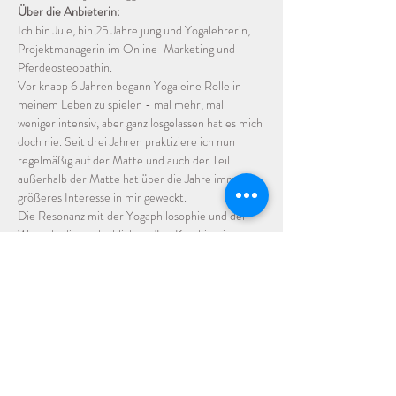
Über die Anbieterin:
Ich bin Jule, bin 25 Jahre jung und Yogalehrerin, 
Projektmanagerin im Online-Marketing und 
Pferdeosteopathin. 
Vor knapp 6 Jahren begann Yoga eine Rolle in 
meinem Leben zu spielen - mal mehr, mal 
weniger intensiv, aber ganz losgelassen hat es mich 
doch nie. Seit drei Jahren praktiziere ich nun 
regelmäßig auf der Matte und auch der Teil 
außerhalb der Matte hat über die Jahre immer 
größeres Interesse in mir geweckt. 
Die Resonanz mit der Yogaphilosophie und der 
Wunsch, die unglaublich schöne Kombination aus 
Körperlichkeit und Geistigkeit weitervermitteln 
und einen kleinen Teil zu einer ausgeglicheneren 
Welt beitragen zu können, brachte mich 2022 zur 
Yogalehrerausbildung (200 h+), die ich im März 
2023 abschloss. 
Ich freue mich auf gemeinsames Praktizieren, 
Lernen und Inspirieren! 
Mehr zu mir findest du auf meiner 
Webseite
.