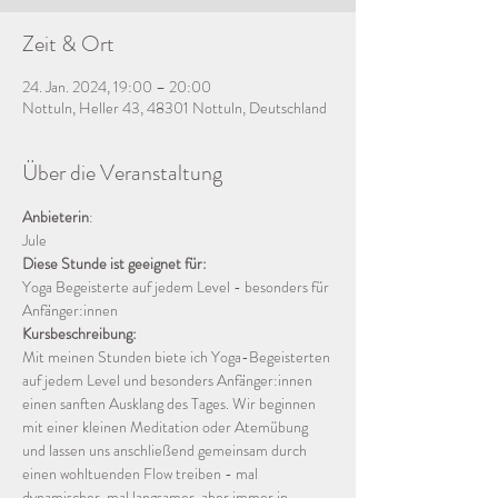
Zeit & Ort
24. Jan. 2024, 19:00 – 20:00
Nottuln, Heller 43, 48301 Nottuln, Deutschland
Über die Veranstaltung
Anbieterin
:
Jule
Diese Stunde ist geeignet für:
Yoga Begeisterte auf jedem Level - besonders für 
Anfänger:innen
Kursbeschreibung:
Mit meinen Stunden biete ich Yoga-Begeisterten 
auf jedem Level und besonders Anfänger:innen 
einen sanften Ausklang des Tages. Wir beginnen 
mit einer kleinen Meditation oder Atemübung 
und lassen uns anschließend gemeinsam durch 
einen wohltuenden Flow treiben - mal 
dynamischer, mal langsamer, aber immer in 