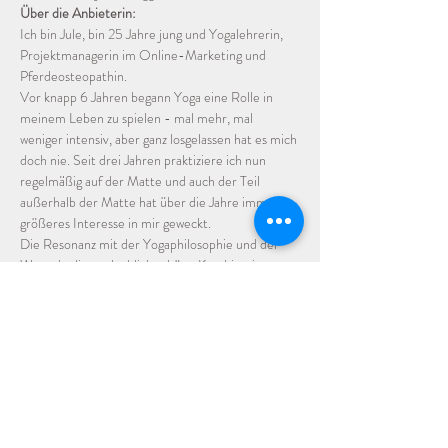
Über die Anbieterin:
Ich bin Jule, bin 25 Jahre jung und Yogalehrerin, 
Projektmanagerin im Online-Marketing und 
Pferdeosteopathin. 
Vor knapp 6 Jahren begann Yoga eine Rolle in 
meinem Leben zu spielen - mal mehr, mal 
weniger intensiv, aber ganz losgelassen hat es mich 
doch nie. Seit drei Jahren praktiziere ich nun 
regelmäßig auf der Matte und auch der Teil 
außerhalb der Matte hat über die Jahre immer 
größeres Interesse in mir geweckt. 
Die Resonanz mit der Yogaphilosophie und der 
Wunsch, die unglaublich schöne Kombination aus 
Körperlichkeit und Geistigkeit weitervermitteln 
und einen kleinen Teil zu einer ausgeglicheneren 
Welt beitragen zu können, brachte mich 2022 zur 
Yogalehrerausbildung (200 h+), die ich im März 
2023 abschloss. 
Ich freue mich auf gemeinsames Praktizieren, 
Lernen und Inspirieren! 
Mehr zu mir findest du auf meiner 
Webseite
.