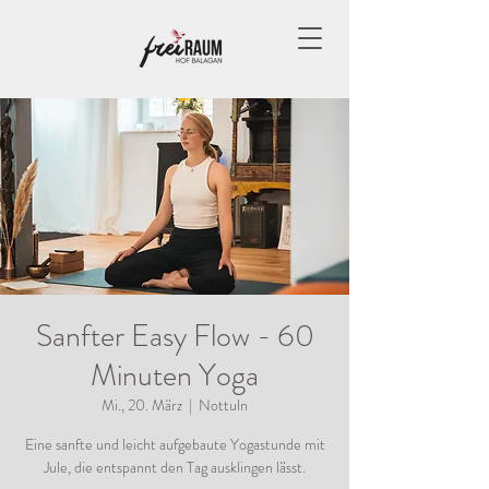
Sanfter Easy Flow - 60
Minuten Yoga
Mi., 20. März
  |  
Nottuln
Eine sanfte und leicht aufgebaute Yogastunde mit
Jule, die entspannt den Tag ausklingen lässt.