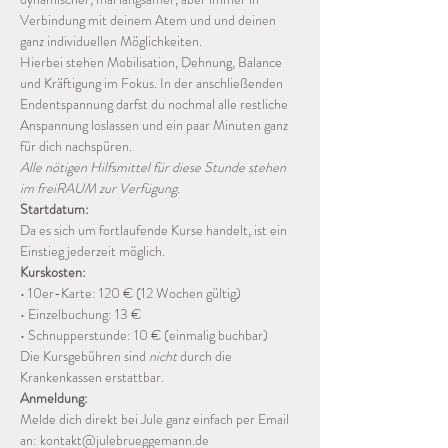
Verbindung mit deinem Atem und und deinen 
ganz individuellen Möglichkeiten. 
Hierbei stehen Mobilisation, Dehnung, Balance 
und Kräftigung im Fokus. In der anschließenden 
Endentspannung darfst du nochmal alle restliche 
Anspannung loslassen und ein paar Minuten ganz 
für dich nachspüren. 
Alle nötigen Hilfsmittel für diese Stunde stehen 
im freiRAUM zur Verfügung. 
Startdatum:
Da es sich um fortlaufende Kurse handelt, ist ein 
Einstieg jederzeit möglich.
Kurskosten:
• 10er-Karte: 120 € (12 Wochen gültig) 
• Einzelbuchung: 13 €
• Schnupperstunde: 10 € (einmalig buchbar) 
Die Kursgebühren sind 
nicht
 durch die 
Krankenkassen erstattbar. 
Anmeldung:
Melde dich direkt bei Jule ganz einfach per Email 
an: kontakt@julebrueggemann.de 