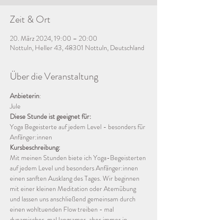
Zeit & Ort
20. März 2024, 19:00 – 20:00
Nottuln, Heller 43, 48301 Nottuln, Deutschland
Über die Veranstaltung
Anbieterin
:
Jule
Diese Stunde ist geeignet für:
Yoga Begeisterte auf jedem Level - besonders für 
Anfänger:innen
Kursbeschreibung:
Mit meinen Stunden biete ich Yoga-Begeisterten 
auf jedem Level und besonders Anfänger:innen 
einen sanften Ausklang des Tages. Wir beginnen 
mit einer kleinen Meditation oder Atemübung 
und lassen uns anschließend gemeinsam durch 
einen wohltuenden Flow treiben - mal 
dynamischer, mal langsamer, aber immer in 