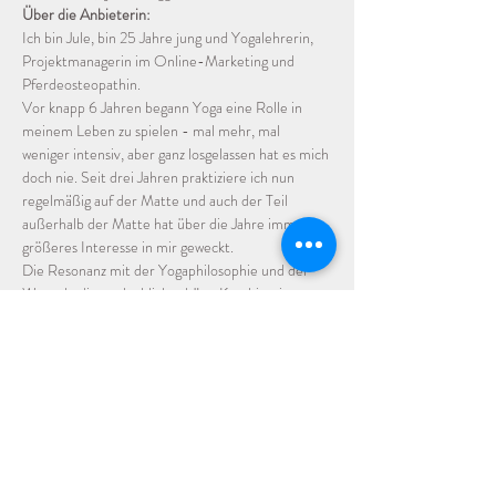
Über die Anbieterin:
Ich bin Jule, bin 25 Jahre jung und Yogalehrerin, 
Projektmanagerin im Online-Marketing und 
Pferdeosteopathin. 
Vor knapp 6 Jahren begann Yoga eine Rolle in 
meinem Leben zu spielen - mal mehr, mal 
weniger intensiv, aber ganz losgelassen hat es mich 
doch nie. Seit drei Jahren praktiziere ich nun 
regelmäßig auf der Matte und auch der Teil 
außerhalb der Matte hat über die Jahre immer 
größeres Interesse in mir geweckt. 
Die Resonanz mit der Yogaphilosophie und der 
Wunsch, die unglaublich schöne Kombination aus 
Körperlichkeit und Geistigkeit weitervermitteln 
und einen kleinen Teil zu einer ausgeglicheneren 
Welt beitragen zu können, brachte mich 2022 zur 
Yogalehrerausbildung (200 h+), die ich im März 
2023 abschloss. 
Ich freue mich auf gemeinsames Praktizieren, 
Lernen und Inspirieren! 
Mehr zu mir findest du auf meiner 
Webseite
.