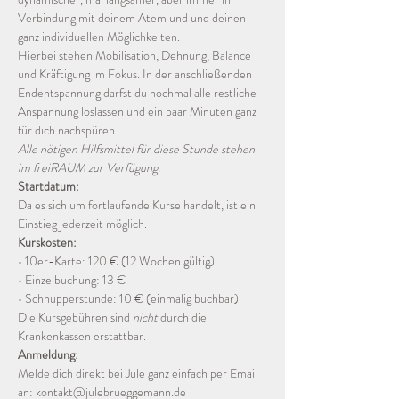
Verbindung mit deinem Atem und und deinen 
ganz individuellen Möglichkeiten. 
Hierbei stehen Mobilisation, Dehnung, Balance 
und Kräftigung im Fokus. In der anschließenden 
Endentspannung darfst du nochmal alle restliche 
Anspannung loslassen und ein paar Minuten ganz 
für dich nachspüren. 
Alle nötigen Hilfsmittel für diese Stunde stehen 
im freiRAUM zur Verfügung. 
Startdatum:
Da es sich um fortlaufende Kurse handelt, ist ein 
Einstieg jederzeit möglich.
Kurskosten:
• 10er-Karte: 120 € (12 Wochen gültig) 
• Einzelbuchung: 13 €
• Schnupperstunde: 10 € (einmalig buchbar) 
Die Kursgebühren sind 
nicht
 durch die 
Krankenkassen erstattbar. 
Anmeldung:
Melde dich direkt bei Jule ganz einfach per Email 
an: kontakt@julebrueggemann.de 