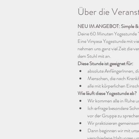
Über die Verans
NEU IM ANGEBOT: Simple & 
Deine 60 Minuten Yogastunde "
Eine Vinyasa Yogastunde mit vi
nehmen uns ganz viel Zeit die ve
dem Stuhl mit an. 
Diese Stunde ist geeignet für:
absolute AnfängerInnen, di
Menschen, die nach Krankh
alle mit körperlichen Eins
Wie läuft diese Yogastunde ab?
Wir kommen alle in Ruhe un
Ich erfrage besondere Schm
vor der Gruppe zu spreche
Wir praktizieren gemeinsam
Dann beginnen wir mit uns
verschiedene Haltungen un