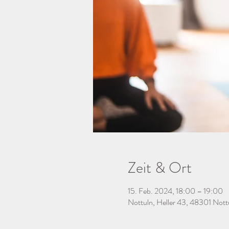
Zeit & Ort
15. Feb. 2024, 18:00 – 19:00
Nottuln, Heller 43, 48301 Nott