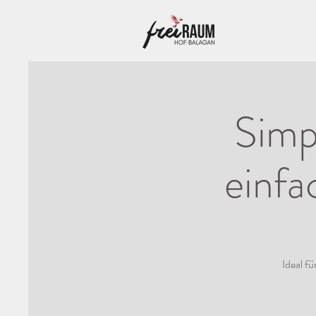
Simp
einfa
Ideal f