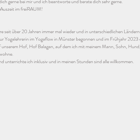
ich gerne bei mir und ich beantworte und berate dich sehr gerne.
e Auszeit im freiRAUM!
iere seit über 20 Jahren immer mal wieder und in unterschiedlichen Ländern
ur Yogalehrerin im Yogaflow in Münster begonnen und im Frühjahr 2023 e
uf unserem Hof, Hof Balagan, auf dem ich mit meinem Mann, Sohn, Hund, 
 wohne. 
d unterrichte ich inklusiv und in meinen Stunden sind alle willkommen. 