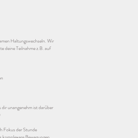
samen Haltungswechseln. Wir 
te deine Teilnahme z.B. auf 
en
s dir unangenehm ist darüber 
)
ch Fokus der Stunde 
ers komplexere Bewegungen 