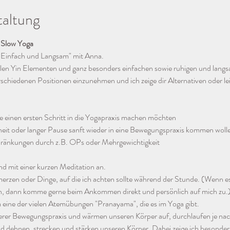
taltung
Slow Yoga
Einfach und Langsam" mit Anna. 
elen Yin Elementen und ganz besonders einfachen sowie ruhigen und lang
rschiedenen Positionen einzunehmen und ich zeige dir Alternativen oder lei
e einen ersten Schritt in die Yogapraxis machen möchten
eit oder langer Pause sanft wieder in eine Bewegungspraxis kommen woll
chränkungen durch z.B. OPs oder Mehrgewichtigkeit
d mit einer kurzen Meditation an.
erzen oder Dinge, auf die ich achten sollte während der Stunde. (Wenn e
n, dann komme gerne beim Ankommen direkt und persönlich auf mich zu.
 eine der vielen Atemübungen "Pranayama", die es im Yoga gibt.
erer Bewegungspraxis und wärmen unseren Körper auf, durchlaufen je na
d dehnen, strecken und stärken unseren Körper. Dabei zeige ich besond