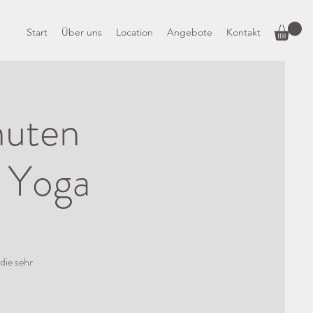
Start
Über uns
Location
Angebote
Kontakt
nuten
s Yoga
die sehr