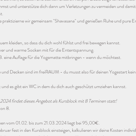
nimmst und unterstütze dich dann um Verletzungen zu vermeiden und damit
t.
 praktizierne wir gemeinsam "Shavasana" und genießen Ruhe und pure Ent
quem kleiden, so dass du dich wohl fühlst und frei bewegen kannst.
ver und warme Socken mit für die Ententspannung.
. eine Auflage für die Yogamatte mitbringen - wenn du möchtest.
 und Decken sind im freiRAUM - du musst also für deinen Yogastart kein
rt und es gibt ein WC in dem du dich auch geschützt umziehen kannst.
024 findet dieses Angebot als Kursblock mit 8 Terminen statt!
von 8.
nen vom 01.02. bis zum 21.03.2024 liegt bei 95,00€.
bruar fest in den Kursblock einsteigen, kalkulieren wir deine Kosten individ