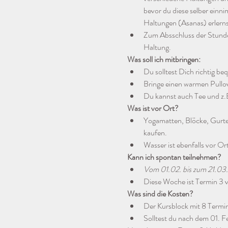
bevor du diese selber ein
Haltungen (Asanas) erlerns
Zum Absschluss der Stunde
Haltung.
Was soll ich mitbringen:
Du solltest Dich richtig be
Bringe einen warmen Pullo
Du kannst auch Tee und z.B
Was ist vor Ort?
Yogamatten, Blöcke, Gurte
kaufen. 
Wasser ist ebenfalls vor O
Kann ich spontan teilnehmen?
Vom 01.02. bis zum 21.03.2
Diese Woche ist Termin 3 
Was sind die Kosten?
Der Kursblock mit 8 Termi
Solltest du nach dem 01. Fe