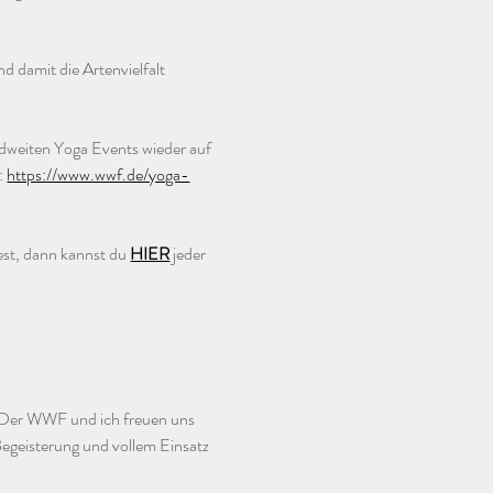
d damit die Artenvielfalt 
dweiten Yoga Events wieder auf 
: 
https://www.wwf.de/yoga-
st, dann kannst du 
HIER
 jeder 
. Der WWF und ich freuen uns 
egeisterung und vollem Einsatz 