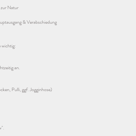
 zur Natur
auptausgang & Verabschiedung
 wichtig:
htzeitig an.
ken, Pulli, ggf. Jogginhose)
w".