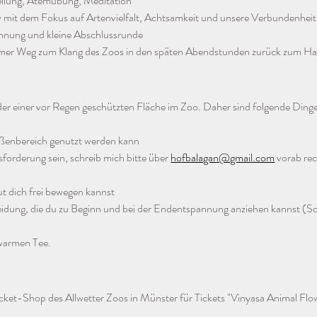
ellung, Atemübung, Meditation 
w mit dem Fokus auf Artenvielfalt, Achtsamkeit und unsere Verbundenheit
nnung und kleine Abschlussrunde
mer Weg zum Klang des Zoos in den späten Abendstunden zurück zum H
oder einer vor Regen geschützten Fläche im Zoo. Daher sind folgende Dinge
ßenbereich genutzt werden kann 
sforderung sein, schreib mich bitte über 
hofbalagan@gmail.com
 vorab rec
t dich frei bewegen kannst
idung, die du zu Beginn und bei der Endentspannung anziehen kannst (Soc
warmen Tee. 
cket-Shop des Allwetter Zoos in Münster für Tickets "Vinyasa Animal Flo