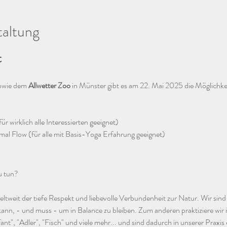
taltung
 
owie dem 
Allwetter Zoo
 in Münster gibt es am 22. Mai 2025 die Möglichkei
r wirklich alle Interessierten geeignet)
al Flow (für alle mit Basis-Yoga Erfahrung geeignet)
u tun? 
eltweit der tiefe Respekt und liebevolle Verbundenheit zur Natur. Wir sind
kann, - und muss - um in Balance zu bleiben. Zum anderen praktiziere wir 
ant", "Adler", "Fisch" und viele mehr... und sind dadurch in unserer Praxis