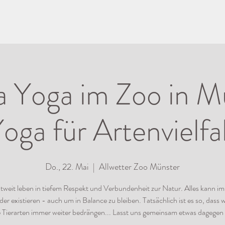
a Yoga im Zoo in Mü
oga für Artenvielfa
Do., 22. Mai
  |  
Allwetter Zoo Münster
ltweit leben in tiefem Respekt und Verbundenheit zur Natur. Alles kann im
er existieren - auch um in Balance zu bleiben. Tatsächlich ist es so, dass w
e Tierarten immer weiter bedrängen... Lasst uns gemeinsam etwas dagegen