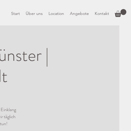
Start
Über uns
Location
Angebote
Kontakt
nster |
lt
 Einklang
ir täglich
 tun!