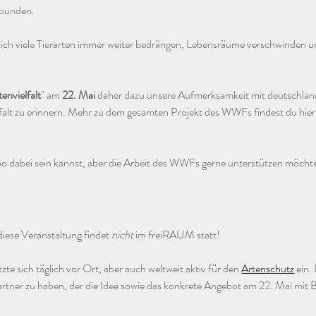
erbunden.
täglich viele Tierarten immer weiter bedrängen, Lebensräume verschwinden un
envielfalt
" am 
22. Mai 
daher
dazu unsere Aufmerksamkeit mit deutschlan
falt zu erinnern. Mehr zu dem gesamten Projekt des WWFs findest du hier
 dabei sein kannst, aber die Arbeit des WWFs gerne unterstützen möchte
iese Veranstaltung findet 
nicht
 im freiRAUM statt!
tzte sich täglich vor Ort, aber auch weltweit aktiv für den 
Artenschutz
 ein
rtner zu haben, der die Idee sowie das konkrete Angebot am 22. Mai mit B