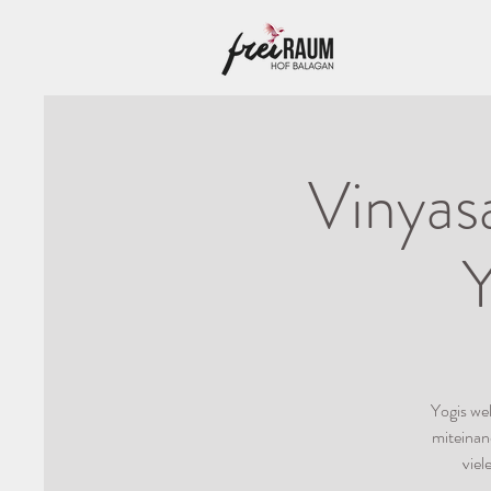
Vinyas
Y
Yogis we
miteinand
viel