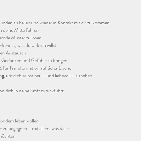
Wunden zu heilen und wieder in Kontakt mit dir zu kommen
 in deine Mitte führen
ernde Muster zu lösen
erkennst, was du wirklich willst
efen Austausch
ine Gedanken und Gefühle zu bringen
t
, für Transformation auf tiefer Ebene
ng
, um dich selbst neu – und liebevoll – zu sehen
nd dich in deine Kraft zurückführt.
 sondern leben wollen
der zu begegnen – mit allem, was da ist
n möchten