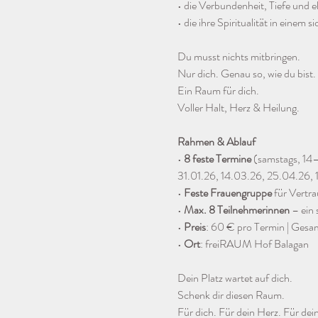
• die Verbundenheit, Tiefe und 
• die ihre Spiritualität in eine
Du musst nichts mitbringen.
Nur dich. Genau so, wie du bist.
Ein Raum für dich.
Voller Halt, Herz & Heilung.
Rahmen & Ablauf
• 
8 feste Termine
 (samstags, 1
31.01.26, 14.03.26, 25.04.26, 
• 
Feste Frauengruppe
 für Vertr
• 
Max. 8 Teilnehmerinnen 
– ein
• 
Preis
: 60 € pro Termin | Gesa
• 
Ort
: freiRAUM Hof Balagan
Dein Platz wartet auf dich.
Schenk dir diesen Raum.
Für dich. Für dein Herz. Für dei