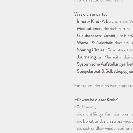
Was dich erwartet
• 
Innere-Kind-Arbeit
, um alte 
• 
Meditationen
, die dich zurück
• 
Glaubenssatz-Arbeit
, um hind
• 
Werte- & Zielarbeit
, damit du 
• 
Sharing Circles
, für echten, ti
• 
Journaling
, um Klarheit in de
• 
Systemische Aufstellungsarbei
• 
Spiegelarbeit & Selbstbegegnu
Ein Raum, der dich hält, stärkt u
Für wen ist dieser Kreis?
Für Frauen,
• die nicht länger funktionieren,
• die bereit sind, sich selbst wie
• die sich endlich wieder spüre