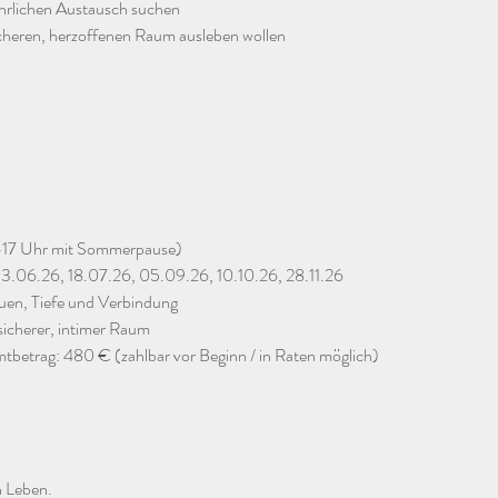
ehrlichen Austausch suchen
m sicheren, herzoffenen Raum ausleben wollen
4–17 Uhr mit Sommerpause)
13.06.26, 18.07.26, 05.09.26, 10.10.26, 28.11.26
auen, Tiefe und Verbindung
 sicherer, intimer Raum
mtbetrag: 480 € (zahlbar vor Beginn / in Raten möglich)
n Leben.