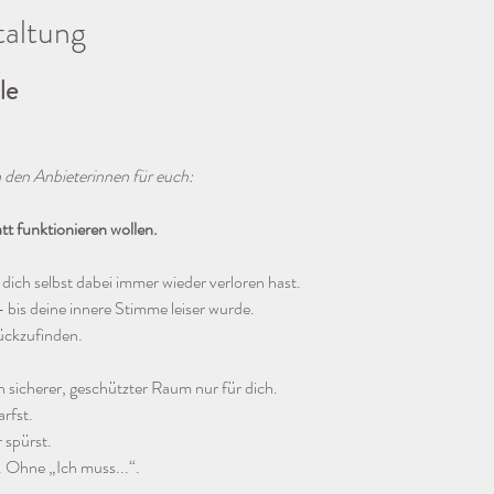
taltung
le
den Anbieterinnen für euch:
tt funktionieren wollen.
 dich selbst dabei immer wieder verloren hast.
– bis deine innere Stimme leiser wurde.
urückzufinden.
ein sicherer, geschützter Raum nur für dich.
rfst.
 spürst.
 Ohne „Ich muss...“.