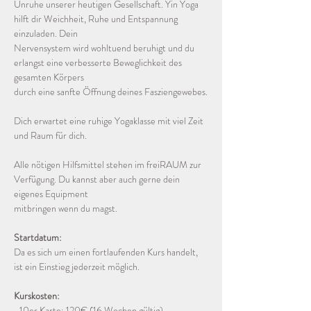
Unruhe unserer heutigen Gesellschaft. Yin Yoga 
hilft dir Weichheit, Ruhe und Entspannung 
einzuladen. Dein
Nervensystem wird wohltuend beruhigt und du 
erlangst eine verbesserte Beweglichkeit des 
gesamten Körpers
durch eine sanfte Öffnung deines Fasziengewebes.
Dich erwartet eine ruhige Yogaklasse mit viel Zeit 
und Raum für dich.
Alle nötigen Hilfsmittel stehen im freiRAUM zur 
Verfügung. Du kannst aber auch gerne dein 
eigenes Equipment
mitbringen wenn du magst.
Startdatum:
Da es sich um einen fortlaufenden Kurs handelt, 
ist ein Einstieg jederzeit möglich.
Kurskosten:
• 10er Karte: 120€ (16 Wochen gültig)