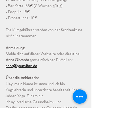
• 5er Karte: 65€ (8 Wochen gültig)
• Drop-In: 15€
• Probestunde: 10€
Die Kursgebühren werden von der Krankenkasse 
nicht
 übernommen.
Anmeldung:
Melde dich auf dieser Webseite oder direkt bei 
Anna Glomsda
 ganz einfach per E-Mail an: 
anna@yourvibes.de
Über die Anbieterin:
Hey, mein Name ist Anna und ich bin 
Yogalehrerin und unterrichte bereits seit über 6 
Jahren Yoga. Zudem bin
ich ayurvedische Gesundheits- und 
Ernährungsberaterin und Grundschullehrerin.
Yoga begleitet mich nun schon seit vielen Jahren 
und ist für mich gar nicht mehr aus meinem Leben