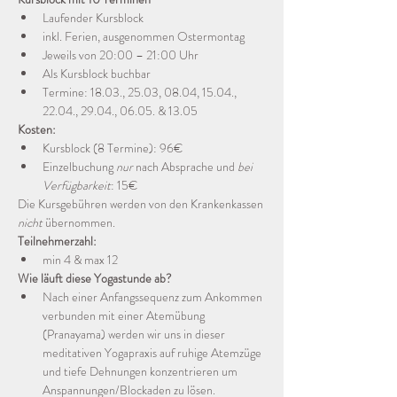
Laufender Kursblock
inkl. Ferien, ausgenommen Ostermontag
Jeweils von 20:00 – 21:00 Uhr
Als Kursblock buchbar
Termine: 18.03., 25.03, 08.04, 15.04., 
22.04., 29.04., 06.05. & 13.05
Kosten:
Kursblock (8 Termine): 96€
Einzelbuchung 
nur
 nach Absprache und 
bei 
Verfügbarkeit
: 15€
Die Kursgebühren werden von den Krankenkassen 
nicht
 übernommen.
Teilnehmerzahl: 
min 4 & max 12
Wie läuft diese Yogastunde ab?
Nach einer Anfangssequenz zum Ankommen 
verbunden mit einer Atemübung 
(Pranayama) werden wir uns in dieser 
meditativen Yogapraxis auf ruhige Atemzüge 
und tiefe Dehnungen konzentrieren um 
Anspannungen/Blockaden zu lösen. 