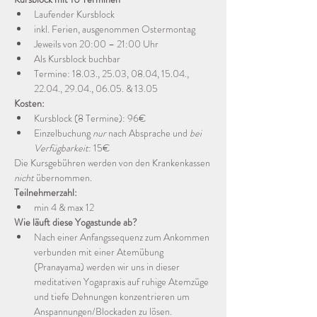
Laufender Kursblock
inkl. Ferien, ausgenommen Ostermontag
Jeweils von 20:00 – 21:00 Uhr
Als Kursblock buchbar
Termine: 18.03., 25.03, 08.04, 15.04., 
22.04., 29.04., 06.05. & 13.05
Kosten:
Kursblock (8 Termine): 96€
Einzelbuchung 
nur
 nach Absprache und 
bei 
Verfügbarkeit
: 15€
Die Kursgebühren werden von den Krankenkassen 
nicht
 übernommen.
Teilnehmerzahl: 
min 4 & max 12
Wie läuft diese Yogastunde ab?
Nach einer Anfangssequenz zum Ankommen 
verbunden mit einer Atemübung 
(Pranayama) werden wir uns in dieser 
meditativen Yogapraxis auf ruhige Atemzüge 
und tiefe Dehnungen konzentrieren um 
Anspannungen/Blockaden zu lösen. 