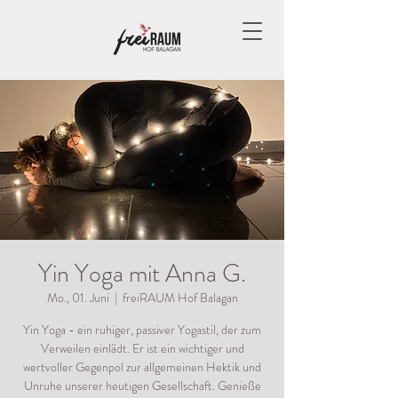
Yin Yoga mit Anna G.
Mo., 01. Juni
  |  
freiRAUM Hof Balagan
Yin Yoga - ein ruhiger, passiver Yogastil, der zum
Verweilen einlädt. Er ist ein wichtiger und
wertvoller Gegenpol zur allgemeinen Hektik und
Unruhe unserer heutigen Gesellschaft. Genieße