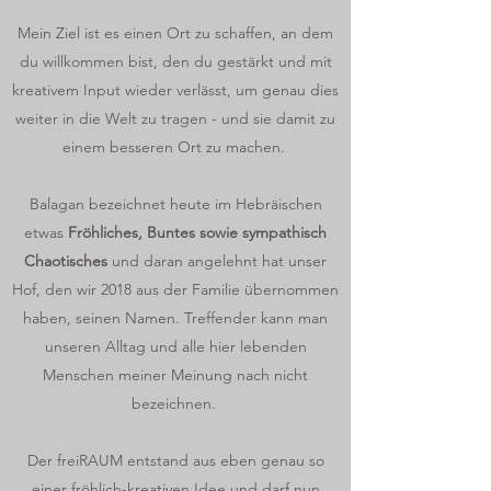
Mein Ziel ist es einen Ort zu schaffen, an dem
du willkommen bist, den du gestärkt und mit
kreativem Input wieder verlässt, um genau dies
weiter in die Welt zu tragen - und sie damit zu
einem besseren Ort zu machen.
Balagan bezeichnet heute im Hebräischen
etwas
Fröhliches, Buntes sowie sympathisch
Chaotisches
und daran angelehnt hat unser
Hof, den wir 2018 aus der Familie übernommen
haben, seinen Namen. Treffender kann man
unseren Alltag und alle hier lebenden
Menschen meiner Meinung nach nicht
bezeichnen.
Der freiRAUM entstand aus eben genau so
einer fröhlich-kreativen Idee und darf nun