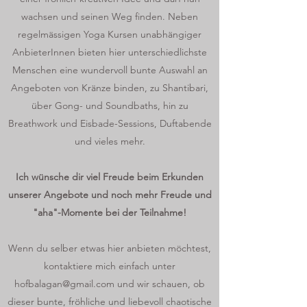
wachsen und seinen Weg finden. Neben
regelmässigen Yoga Kursen unabhängiger
AnbieterInnen bieten hier unterschiedlichste
Menschen eine wundervoll bunte Auswahl an
Angeboten von Kränze binden, zu Shantibari,
über Gong- und Soundbaths, hin zu
Breathwork und Eisbade-Sessions, Duftabende
und vieles mehr.
Ich wünsche dir viel Freude beim Erkunden
unserer Angebote und noch mehr Freude und
"aha"-Momente bei der Teilnahme!
Wenn du selber etwas hier anbieten möchtest,
kontaktiere mich einfach unter
hofbalagan@gmail.com
und wir schauen, ob
dieser bunte, fröhliche und liebevoll chaotische