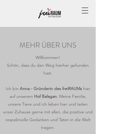
MEHR ÜBER UNS
Willkommen!
Schön, dass du den Weg hierher gefunden
hast.
Ich bin
Anna - Gründerin des freiRAUMs
hier
auf unserem
Hof Balagan
. Meine Familie,
unsere Tiere und ich leben hier und teilen
unser Zuhause gerne mit allen, die positive und
respektvolle Gedanken und Taten in die Welt
tragen.